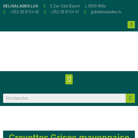
DELISALADES LUX
5 Zac Salz Baach
L 9559 Wiltz
+352 26 61 54 46
+352 26 61 54 47
jp@delisalades.lu
Crevettes Grises mayonnaise