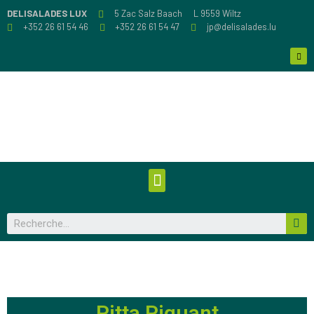
DELISALADES LUX
5 Zac Salz Baach
L 9559 Wiltz
+352 26 61 54 46
+352 26 61 54 47
jp@delisalades.lu
Pitta Piquant