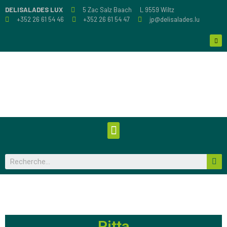
DELISALADES LUX
5 Zac Salz Baach
L 9559 Wiltz
+352 26 61 54 46
+352 26 61 54 47
jp@delisalades.lu
Pitta