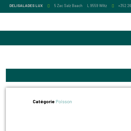
DELISALADES LUX
5 Zac Salz Baach
L 9559 Wiltz
+352 26
Catégorie
Poisson