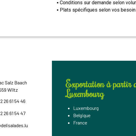
▪ Conditions sur demande selon vol
▪ Plats spécifiques selon vos besoi
Exportation à partir 
ac Salz Baach
559 Wiltz
Luxembourg
2 26 61 54 46
Luxembourg
2 26 61 54 47
Belgique
France
delisalades.lu