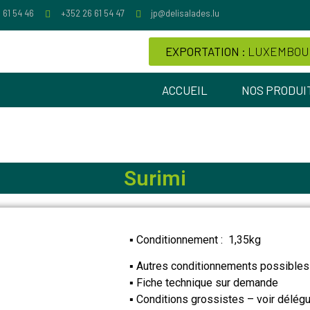
 61 54 46
+352 26 61 54 47
jp@delisalades.lu
EXPORTATION :
LUXEMBOUR
ACCUEIL
NOS PRODUI
Surimi
▪ Conditionnement : 1,35kg
▪ Autres conditionnements possible
▪ Fiche technique sur demande
▪ Conditions grossistes – voir délé